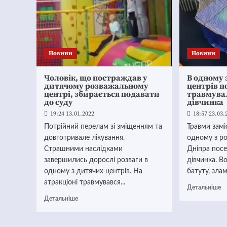
Новини
Новини
Чоловік, що постраждав у
В одному
дитячому розважальному
центрів п
центрі, збирається подавати
травмувал
до суду
дівчинка
19:24 13.01.2022
18:57 23.03.
Потрійний перелам зі зміщенням та
Травми замі
довготривале лікування.
одному з р
Страшними наслідками
Дніпра посе
завершились дорослі розваги в
дівчинка. В
одному з дитячих центрів. На
батуту, злам
атракціоні травмувався...
Детальніше
Детальніше