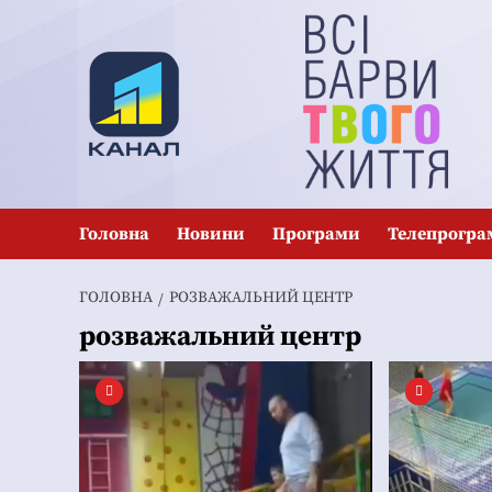
Перейти
до
вмісту
Головна
Новини
Програми
Телепрогра
ГОЛОВНА
РОЗВАЖАЛЬНИЙ ЦЕНТР
розважальний центр