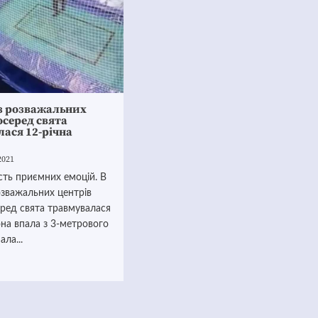
 з розважальних
осеред свята
ася 12-річна
2021
сть приємних емоцій. В
озважальних центрів
ред свята травмувалася
она впала з 3-метрового
ала...