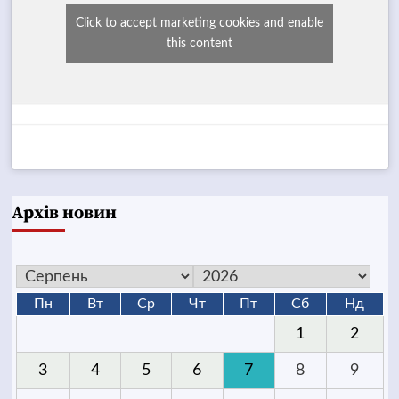
Click to accept marketing cookies and enable
this content
Архів новин
Пн
Вт
Ср
Чт
Пт
Сб
Нд
1
2
3
4
5
6
7
8
9