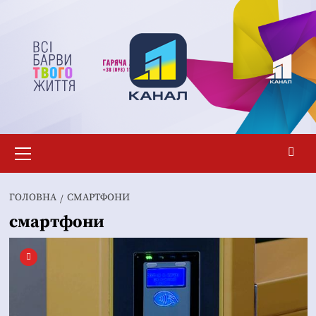
Перейти
до
вмісту
Основне
меню
ГОЛОВНА
СМАРТФОНИ
смартфони