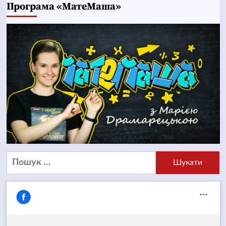
Програма «МатеМаша»
Пошук: