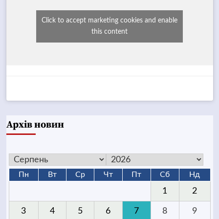
Click to accept marketing cookies and enable
this content
Архів новин
Пн
Вт
Ср
Чт
Пт
Сб
Нд
1
2
3
4
5
6
7
8
9