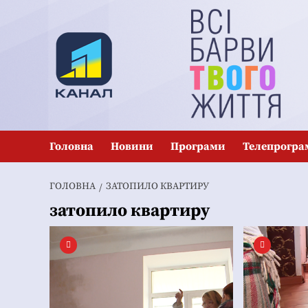
Перейти
до
вмісту
Головна
Новини
Програми
Телепрогра
ГОЛОВНА
ЗАТОПИЛО КВАРТИРУ
затопило квартиру