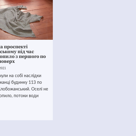
а проспекті
ькому під час
опило з першого по
поверх
2021
чули на собі наслідки
канці будинку 113 по
Слобожанський. Оселі не
опило, потоки води