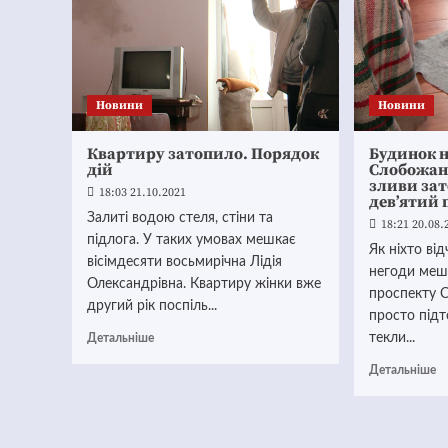
Новини
Новини
Квартиру затопило. Порядок
Будинок н
дій
Слобожанс
зливи зат
18:03 21.10.2021
дев’ятий 
Залиті водою стеля, стіни та
18:21 20.08.
підлога. У таких умовах мешкає
Як ніхто від
вісімдесяти восьмирічна Лідія
негоди меш
Олександрівна. Квартиру жінки вже
проспекту 
другий рік поспіль...
просто підт
текли...
Детальніше
Детальніше