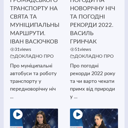
ГРОМАДСЬКОГО
ПОГОДИ НА
ТРАНСПОРТУ НА
НОВОРІЧНУ НІЧ
СВЯТА ТА
ТА ПОГОДНІ
МУНІЦИПАЛЬНЫ
РЕКОРДИ 2022.
МАРШРУТИ.
ВАСИЛЬ
ІВАН ВАСЮЧКОВ
ГРИНЧАК
31
views
51
views
ДОКЛАДНО ПРО
ДОКЛАДНО ПРО
Про муніципальні
Про погодні
автобуси та роботу
рекорди 2022 року
транспорту у
та чи варто чекати
передноворічну ніч
примх від природи
...
у ...