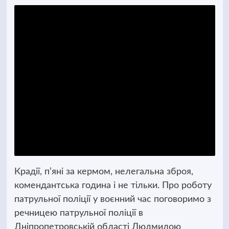
Крадії, п’яні за кермом, нелегальна зброя,
комендантська година і не тільки. Про роботу
патрульної поліції у воєнний час поговоримо з
речницею патрульної поліції в
Дніпропетровській області Людмилою