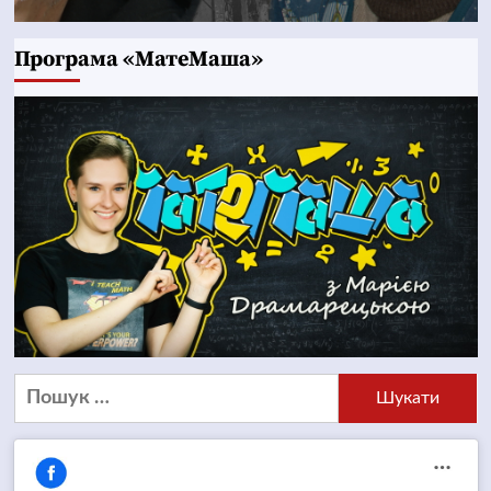
Програма «МатеМаша»
Пошук: