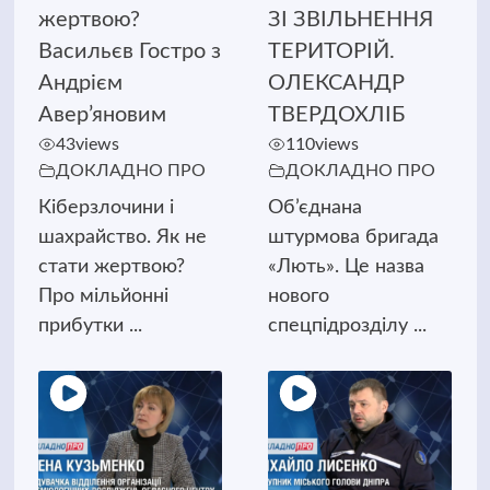
жертвою?
ЗІ ЗВІЛЬНЕННЯ
Васильєв Гостро з
ТЕРИТОРІЙ.
Андрієм
ОЛЕКСАНДР
Авер’яновим
ТВЕРДОХЛІБ
43
views
110
views
ДОКЛАДНО ПРО
ДОКЛАДНО ПРО
Кіберзлочини і
Об’єднана
шахрайство. Як не
штурмова бригада
стати жертвою?
«Лють». Це назва
Про мільйонні
нового
прибутки ...
спецпідрозділу ...