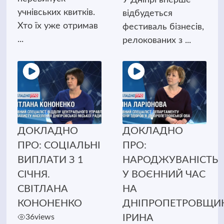
учнівських квитків.
відбудеться
Хто їх уже отримав
фестиваль бізнесів,
...
релокованих з ...
ДОКЛАДНО
ДОКЛАДНО
ПРО: СОЦІАЛЬНІ
ПРО:
ВИПЛАТИ З 1
НАРОДЖУВАНІСТЬ
СІЧНЯ.
У ВОЄННИЙ ЧАС
СВІТЛАНА
НА
КОНОНЕНКО
ДНІПРОПЕТРОВЩИН
36
views
ІРИНА