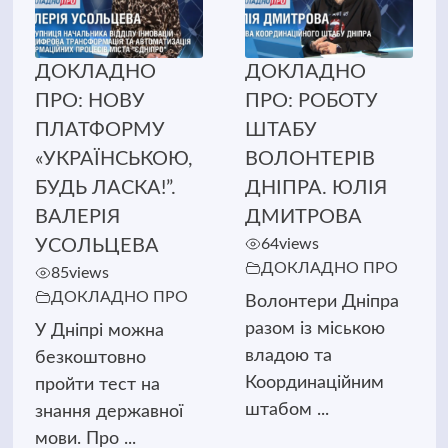
ДОКЛАДНО
ДОКЛАДНО
ПРО: НОВУ
ПРО: РОБОТУ
ПЛАТФОРМУ
ШТАБУ
«УКРАЇНСЬКОЮ,
ВОЛОНТЕРІВ
БУДЬ ЛАСКА!”.
ДНІПРА. ЮЛІЯ
ВАЛЕРІЯ
ДМИТРОВА
УСОЛЬЦЕВА
64
views
ДОКЛАДНО ПРО
85
views
ДОКЛАДНО ПРО
Волонтери Дніпра
разом із міською
У Дніпрі можна
владою та
безкоштовно
Координаційним
пройти тест на
штабом ...
знання державної
мови. Про ...