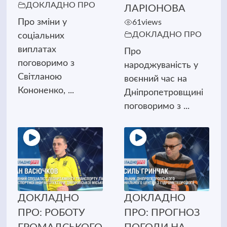
ДОКЛАДНО ПРО
ЛАРІОНОВА
Про зміни у
61
views
ДОКЛАДНО ПРО
соціальних
виплатах
Про
поговоримо з
народжуваність у
Світланою
воєнний час на
Кононенко, ...
Дніпропетровщині
поговоримо з ...
ДОКЛАДНО
ДОКЛАДНО
ПРО: РОБОТУ
ПРО: ПРОГНОЗ