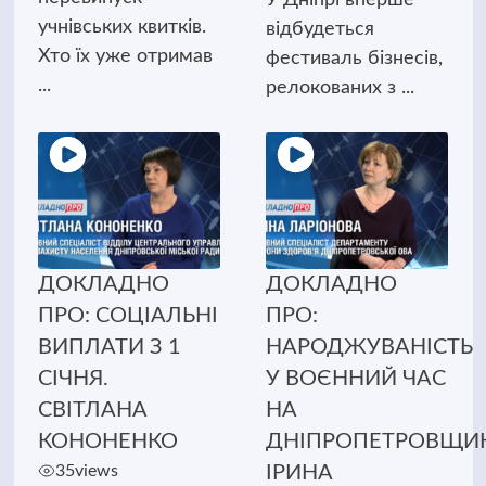
учнівських квитків.
відбудеться
Хто їх уже отримав
фестиваль бізнесів,
...
релокованих з ...
ДОКЛАДНО
ДОКЛАДНО
ПРО: СОЦІАЛЬНІ
ПРО:
ВИПЛАТИ З 1
НАРОДЖУВАНІСТЬ
СІЧНЯ.
У ВОЄННИЙ ЧАС
СВІТЛАНА
НА
КОНОНЕНКО
ДНІПРОПЕТРОВЩИН
35
views
ІРИНА