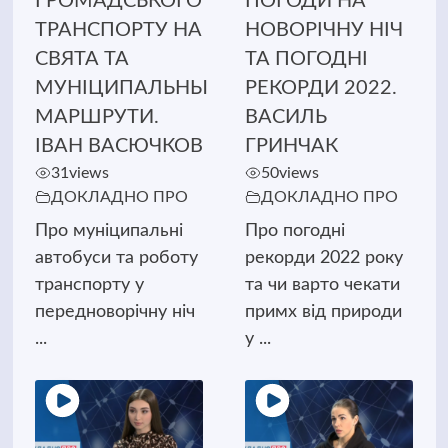
ГРОМАДСЬКОГО
ПОГОДИ НА
ТРАНСПОРТУ НА
НОВОРІЧНУ НІЧ
СВЯТА ТА
ТА ПОГОДНІ
МУНІЦИПАЛЬНЫ
РЕКОРДИ 2022.
МАРШРУТИ.
ВАСИЛЬ
ІВАН ВАСЮЧКОВ
ГРИНЧАК
31
views
50
views
ДОКЛАДНО ПРО
ДОКЛАДНО ПРО
Про муніципальні
Про погодні
автобуси та роботу
рекорди 2022 року
транспорту у
та чи варто чекати
передноворічну ніч
примх від природи
...
у ...