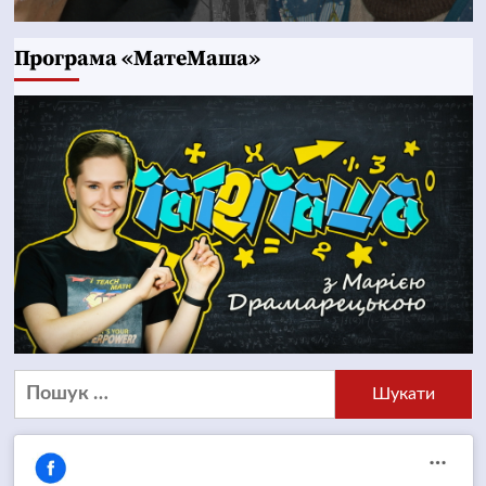
Програма «МатеМаша»
Пошук: