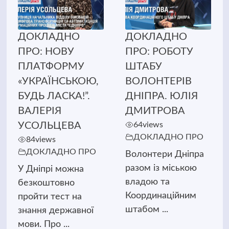
ДОКЛАДНО
ДОКЛАДНО
ПРО: НОВУ
ПРО: РОБОТУ
ПЛАТФОРМУ
ШТАБУ
«УКРАЇНСЬКОЮ,
ВОЛОНТЕРІВ
БУДЬ ЛАСКА!”.
ДНІПРА. ЮЛІЯ
ВАЛЕРІЯ
ДМИТРОВА
УСОЛЬЦЕВА
64
views
ДОКЛАДНО ПРО
84
views
ДОКЛАДНО ПРО
Волонтери Дніпра
разом із міською
У Дніпрі можна
владою та
безкоштовно
Координаційним
пройти тест на
штабом ...
знання державної
мови. Про ...