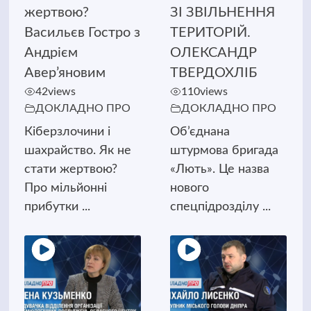
жертвою?
ЗІ ЗВІЛЬНЕННЯ
Васильєв Гостро з
ТЕРИТОРІЙ.
Андрієм
ОЛЕКСАНДР
Авер’яновим
ТВЕРДОХЛІБ
42
views
110
views
ДОКЛАДНО ПРО
ДОКЛАДНО ПРО
Кіберзлочини і
Об’єднана
шахрайство. Як не
штурмова бригада
стати жертвою?
«Лють». Це назва
Про мільйонні
нового
прибутки ...
спецпідрозділу ...