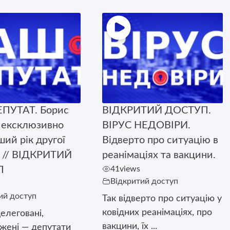
ПУТАТ. Борис
ВІДКРИТИЙ ДОСТУП.
 ексклюзивно
ВІРУС НЕДОВІРИ.
ший рік другої
Відверто про ситуацію в
ї // ВІДКРИТИЙ
реанімаціях та вакцини.
П
41
views
Відкритий доступ
ий доступ
Так відверто про ситуацію у
ковідних реанімаціях, про
елеговані,
вакцини, їх ...
жені — депутати