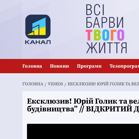
Перейти
до
вмісту
Головна
Новини
Програми
Телепрогра
ГОЛОВНА
VIDEOS
ЕКСКЛЮЗИВ! ЮРІЙ ГОЛИК ТА ВЕ
Ексклюзив! Юрій Голик та ве
будівництва” // ВІДКРИТИЙ 