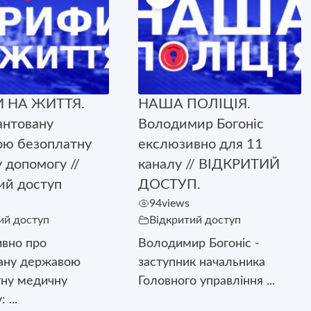
 НА ЖИТТЯ.
НАША ПОЛІЦІЯ.
антовану
Володимир Богоніс
ю безоплатну
екслюзивно для 11
 допомогу //
каналу // ВІДКРИТИЙ
ий доступ
ДОСТУП.
94
views
ий доступ
Відкритий доступ
вно про
Володимир Богоніс -
вану державою
заступник начальника
тну медичну
Головного управління ...
 ...