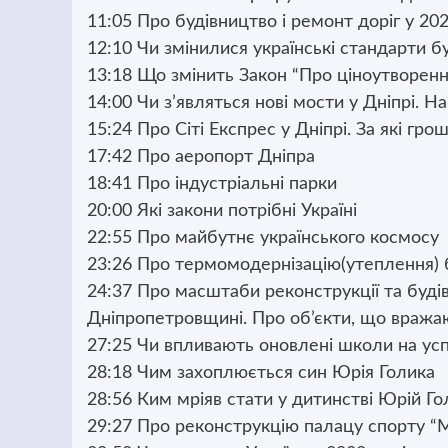
11:05 Про будівництво і ремонт доріг у 202
12:10 Чи змінилися українські стандарти б
13:18 Що змінить Закон “Про ціноутворенн
14:00 Чи з’являться нові мости у Дніпрі. 
15:24 Про Сіті Експрес у Дніпрі. За які гро
17:42 Про аеропорт Дніпра
18:41 Про індустріальні парки
20:00 Які закони потрібні Україні
22:55 Про майбутнє українського космосу
23:26 Про термомодернізацію(утеплення) б
24:37 Про масштаби реконструкції та будівн
Дніпропетровщині. Про об’єкти, що вража
27:25 Чи впливають оновлені школи на успі
28:18 Чим захоплюється син Юрія Голика
28:56 Ким мріяв стати у дитинстві Юрій Го
29:27 Про реконструкцію палацу спорту “Ме