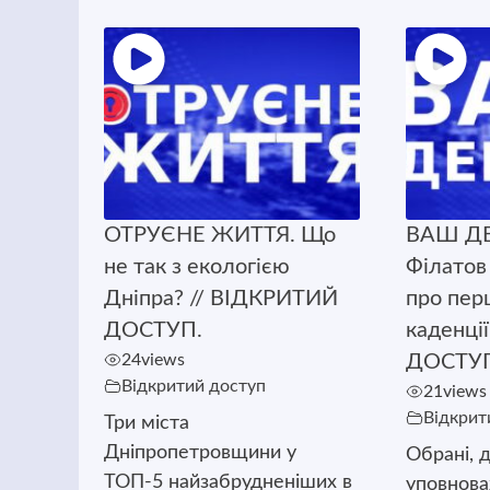
ОТРУЄНЕ ЖИТТЯ. Що
ВАШ ДЕ
не так з екологією
Філатов
Дніпра? // ВІДКРИТИЙ
про пер
ДОСТУП.
каденці
24
views
ДОСТУ
Відкритий доступ
21
views
Відкрит
Три міста
Дніпропетровщини у
Обрані, д
ТОП-5 найзабрудненіших в
уповнова