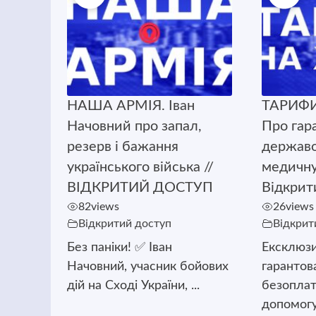
НАША АРМІЯ. Іван
ТАРИФИ
Начовний про запал,
Про гар
резерв і бажання
державо
українського війська //
медичну
ВІДКРИТИЙ ДОСТУП
Відкрит
82
views
26
views
Відкритий доступ
Відкрит
Без паніки! ✅ Іван
Ексклюзи
Начовний, учасник бойових
гаранто
дій на Сході України, ...
безопла
допомогу: