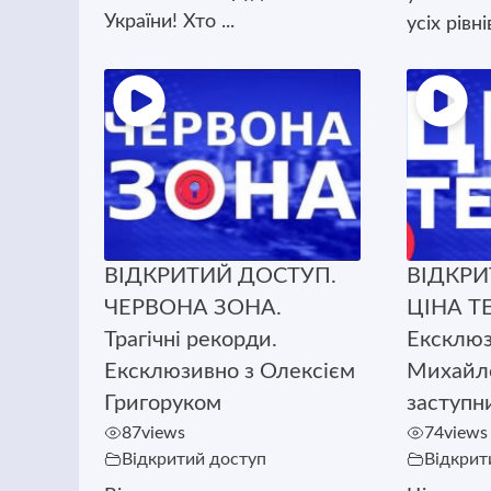
України! Хто ...
усіх рівн
ВІДКРИТИЙ ДОСТУП.
ВІДКРИ
ЧЕРВОНА ЗОНА.
ЦІНА Т
Трагічні рекорди.
Ексклюз
Ексклюзивно з Олексієм
Михайл
Григоруком
заступн
87
views
74
views
Відкритий доступ
Відкрит