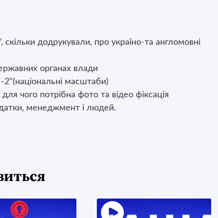
, скільки додрукували, про україно-та англомовні
державних органах влади
 -2”(національні масштаби)
 для чого потрібна фото та відео фіксація
одатки, менеджмент і людей.
виться