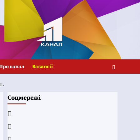
Про канал
Вакансії
П.
Соцмережі
Facebook
YouTube
Telegram