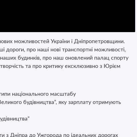
 нових можливостей України і Дніпропетровщини.
і дороги, про наші нові транспортні можливості,
 наших будинків, про наш оновлений палац спорту
 творчість та про критику ексклюзивно з Юрієм
типи національного масштабу
Великого будівництва”, яку зарплату отримують
будівництва”
и з Дніпра до Ужгорода по ідеальних дорогах