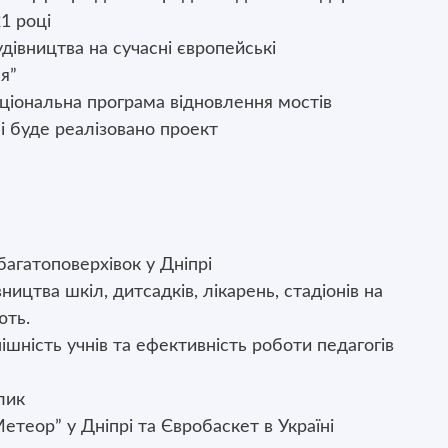
1 році
удівництва на сучасні європейські
я”
Національна програма відновлення мостів
ші буде реалізовано проект
агатоповерхівок у Дніпрі
ицтва шкіл, дитсадків, лікарень, стадіонів на
ють.
шність учнів та ефективність роботи педагогів
лик
теор” у Дніпрі та Євробаскет в Україні