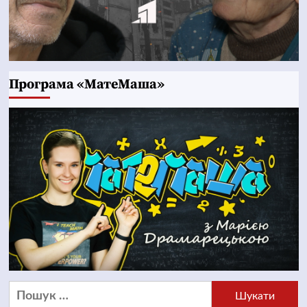
Програма «МатеМаша»
Пошук: