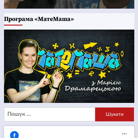
Програма «МатеМаша»
Пошук: