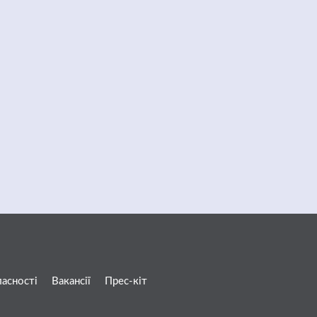
ласності
Вакансії
Прес-кіт