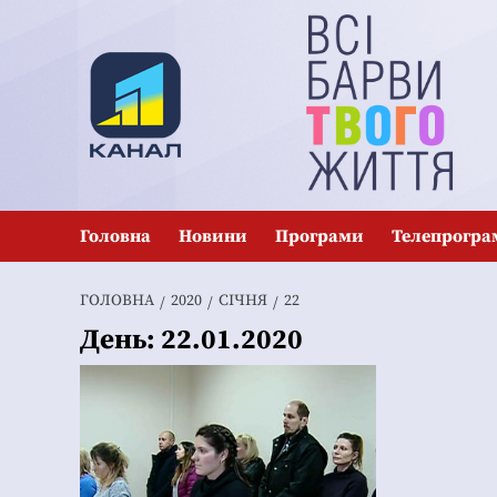
Перейти
до
вмісту
Головна
Новини
Програми
Телепрогра
ГОЛОВНА
2020
СІЧНЯ
22
День:
22.01.2020