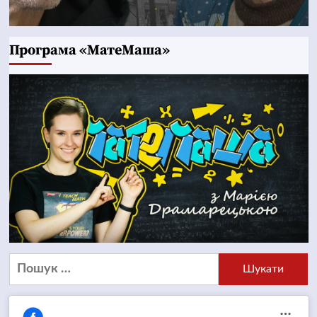
Програма «МатеМаша»
Пошук: