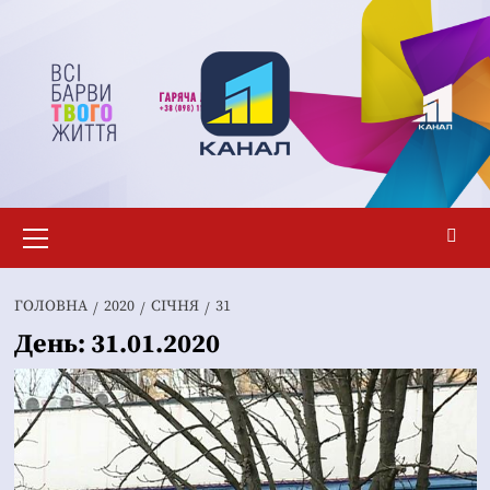
Перейти
до
вмісту
Основне
меню
ГОЛОВНА
2020
СІЧНЯ
31
День:
31.01.2020