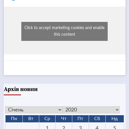
Click to accept marketing cookies and enable
this content
Архів новин
Пн
Вт
Ср
Чт
Пт
Сб
Нд
1
2
3
4
5