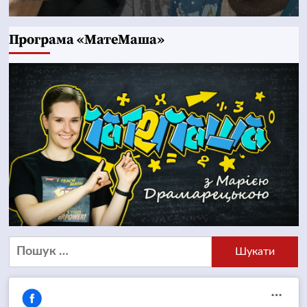
Програма «МатеМаша»
Пошук: