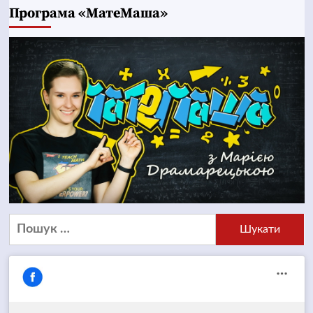
Програма «МатеМаша»
Пошук: