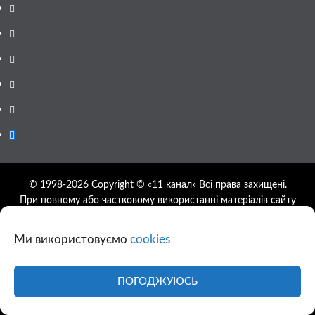
Facebook
YouTube
Telegram
Instagram
Twitter
Google
News
© 1998-2026 Copyright © «11 канал» Всі права захищені.
При повному або частковому використанні матеріалів сайту
11tv.dp.ua відкрите гіперпосилання на першоджерело
обов'язкове, розташування гіперпосилання не нижче другого
Ми використовуємо
cookies
абзацу.
Використання фотографій та відео сайту 11tv.dp.ua
дозволяється за умови посилання на джерело та прямого
ПОГОДЖУЮСЬ
посилання на сайт.