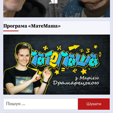
Програма «МатеМаша»
Пошук: