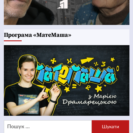
Програма «МатеМаша»
Пошук: