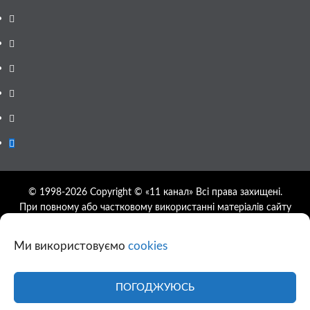
Facebook
YouTube
Telegram
Instagram
Twitter
Google
News
© 1998-2026 Copyright © «11 канал» Всі права захищені.
При повному або частковому використанні матеріалів сайту
11tv.dp.ua відкрите гіперпосилання на першоджерело
обов'язкове, розташування гіперпосилання не нижче другого
Ми використовуємо
cookies
абзацу.
Використання фотографій та відео сайту 11tv.dp.ua
дозволяється за умови посилання на джерело та прямого
ПОГОДЖУЮСЬ
посилання на сайт.