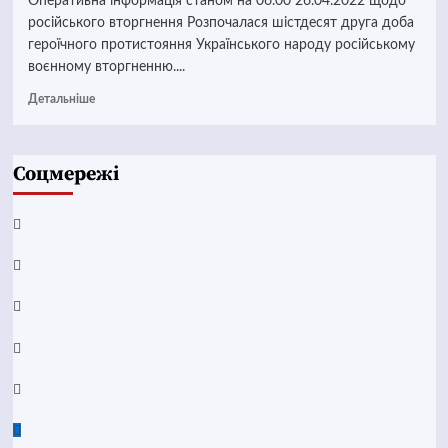
Оперативна інформація станом на 06.00 26.04.2022 щодо
російського вторгнення Розпочалася шістдесят друга доба
героїчного протистояння Українського народу російському
воєнному вторгненню....
Детальніше
Соцмережі
Facebook
YouTube
Telegram
Instagram
Twitter
Google