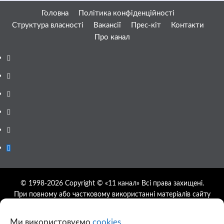
Головна
Політика конфіденційності
Структура власності
Вакансії
Прес-кіт
Контакти
Про канал
Facebook
YouTube
Telegram
Instagram
Twitter
Google
News
© 1998-2026 Copyright © «11 канал» Всі права захищені.
При повному або частковому використанні матеріалів сайту
11tv.dp.ua відкрите гіперпосилання на першоджерело
обов'язкове, розташування гіперпосилання не нижче другого
Ми використовуємо
cookies