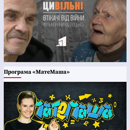
Програма «МатеМаша»