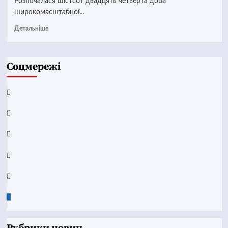
Розпочалася шістсот двадцять четверта доба
широкомасштабної...
Детальніше
Соцмережі
Facebook
YouTube
Telegram
Instagram
Twitter
Google
News