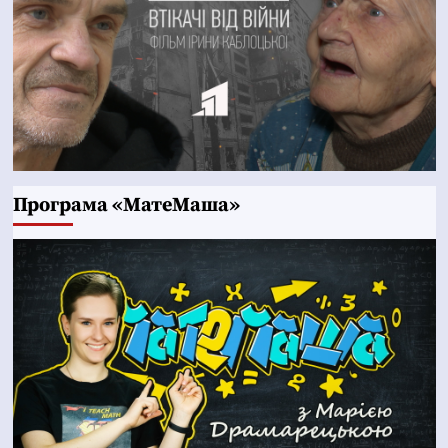
Програма «МатеМаша»