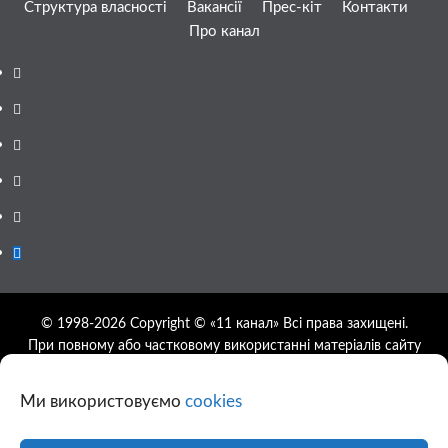
Структура власності
Вакансії
Прес-кіт
Контакти
Про канал
Facebook
YouTube
Telegram
Instagram
Twitter
Google
News
© 1998-2026 Copyright © «11 канал» Всі права захищені.
При повному або частковому використанні матеріалів сайту
11tv.dp.ua відкрите гіперпосилання на першоджерело
обов'язкове, розташування гіперпосилання не нижче другого
Ми використовуємо
cookies
абзацу.
Використання фотографій та відео сайту 11tv.dp.ua