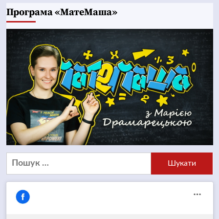
Програма «МатеМаша»
Пошук: