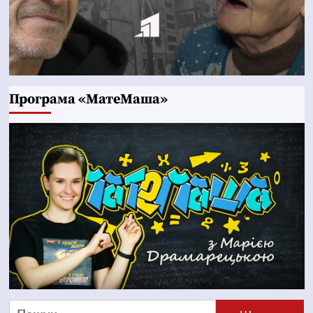
Програма «МатеМаша»
Пошук: