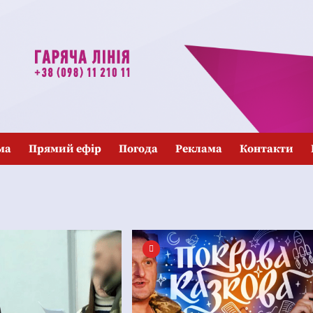
ма
Прямий ефір
Погода
Реклама
Контакти