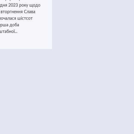
удня 2023 року щодо
 вторгнення Слава
зпочалася шістсот
перша доба
табної...