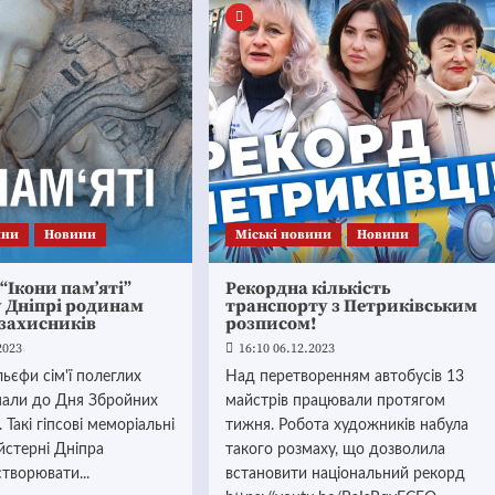
ини
Новини
Mіські новини
Новини
 “Ікони пам’яті”
Рекордна кількість
 Дніпрі родинам
транспорту з Петриківським
 захисників
розписом!
2023
16:10 06.12.2023
льєфи сім'ї полеглих
Над перетворенням автобусів 13
имали до Дня Збройних
майстрів працювали протягом
 Такі гіпсові меморіальні
тижня. Робота художників набула
йстерні Дніпра
такого розмаху, що дозволила
творювати...
встановити національний рекорд