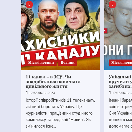
Mіські новини
Новини
Mіські нов
11 канал – в ЗСУ. Чи
Унікальні
знадобилися навички з
вручили у
цивільного життя
загиблих
17:55 06.12.2023
17:15 06.12.
Історії співробітників 11 телеканалу,
Іменні баре
які нині боронять Україну. Це -
воїнів отр
журналісти, працівники студійного
Сил України.
комплексу та редакції "Новин". Як
дошки в ма
змінилося їхнє...
допомагає с