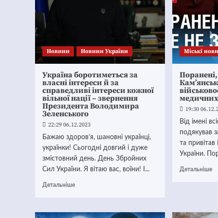
Новини
Новини України
Mіські нов
Україна боротиметься за
Поранені,
власні інтереси й за
Кам’янськ
справедливі інтереси кожної
військово
вільної нації – звернення
медичних
Президента Володимира
19:30 06.12.
Зеленського
Від імені вс
22:29 06.12.2023
подякував з
Бажаю здоров’я, шановні українці,
та привітав
українки! Сьогодні довгий і дуже
України. Пор
змістовний день. День Збройних
Сил України. Я вітаю вас, воїни! І...
Детальніше
Детальніше