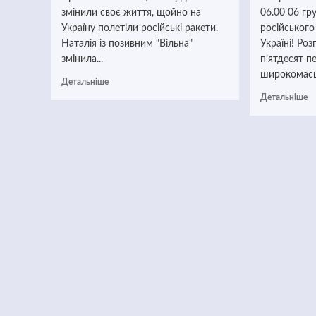
змінили своє життя, щойно на
06.00 06 гр
Україну полетіли російські ракети.
російського
Наталія із позивним "Вільна"
Україні! Ро
змінила...
п’ятдесят 
широкомасш
Детальніше
Детальніше