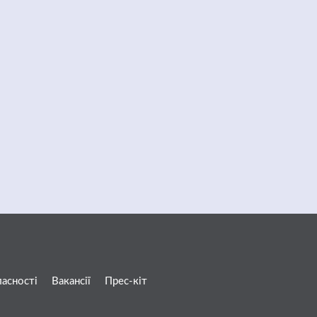
ласності
Вакансії
Прес-кіт