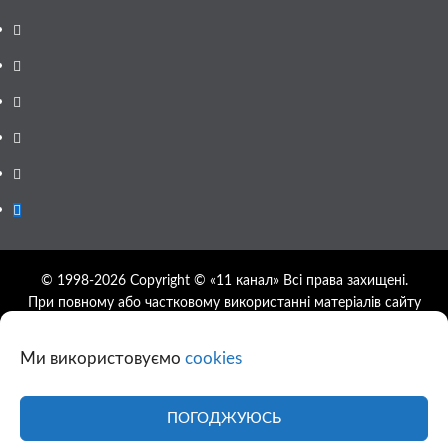
Facebook
YouTube
Telegram
Instagram
Twitter
Google
News
© 1998-2026 Copyright © «11 канал» Всі права захищені.
При повному або частковому використанні матеріалів сайту
11tv.dp.ua відкрите гіперпосилання на першоджерело
обов'язкове, розташування гіперпосилання не нижче другого
Ми використовуємо
cookies
абзацу.
Використання фотографій та відео сайту 11tv.dp.ua
дозволяється за умови посилання на джерело та прямого
ПОГОДЖУЮСЬ
посилання на сайт.