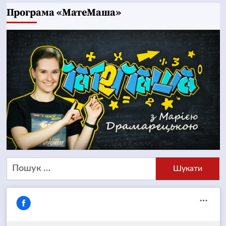
Програма «МатеМаша»
Пошук: