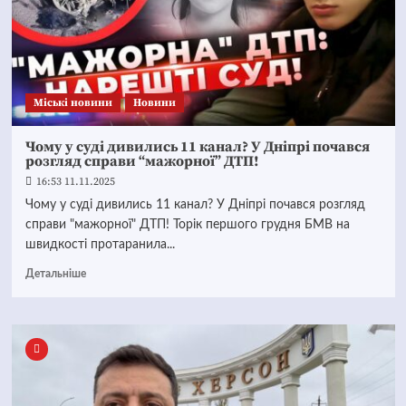
Mіські новини
Новини
Чому у суді дивились 11 канал? У Дніпрі почався
розгляд справи “мажорної” ДТП!
16:53 11.11.2025
Чому у суді дивились 11 канал? У Дніпрі почався розгляд
справи "мажорної" ДТП! Торік першого грудня БМВ на
швидкості протаранила...
Детальніше