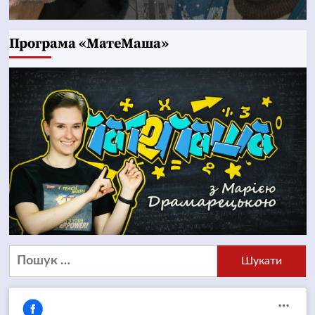
Програма «МатеМаша»
Пошук: