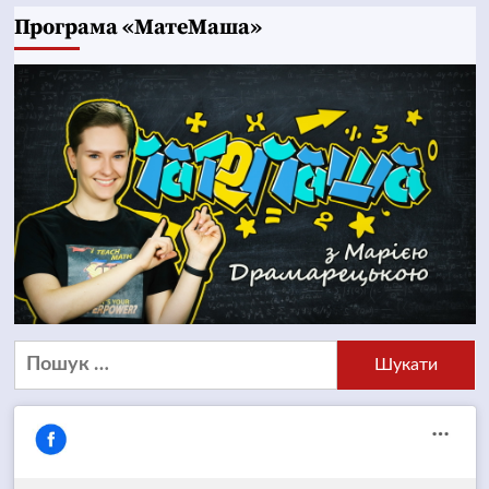
Програма «МатеМаша»
Пошук: