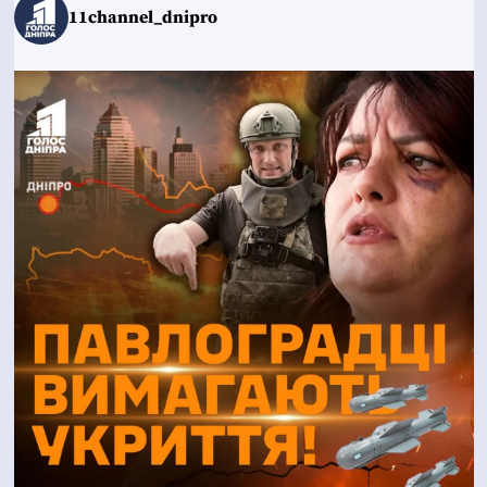
11channel_dnipro