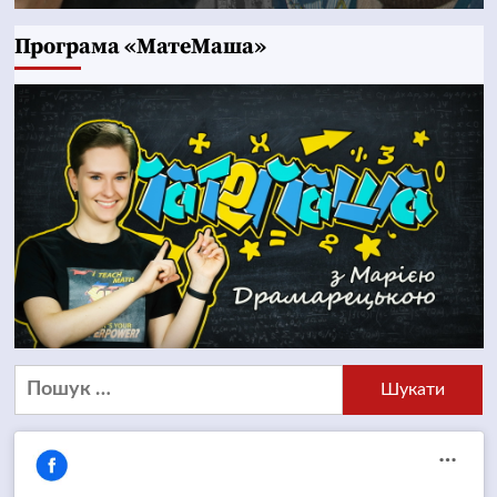
Програма «МатеМаша»
Пошук: