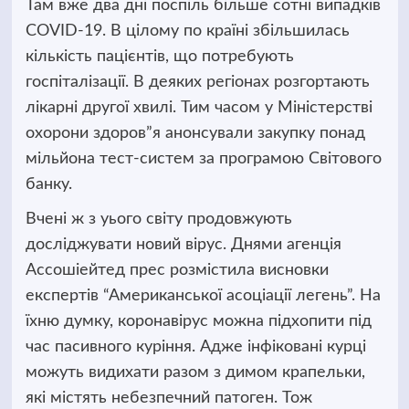
Там вже два дні поспіль більше сотні випадків
COVID-19. В цілому по країні збільшилась
кількість пацієнтів, що потребують
госпіталізації. В деяких регіонах розгортають
лікарні другої хвилі. Тим часом у Міністерстві
охорони здоров”я анонсували закупку понад
мільйона тест-систем за програмою Світового
банку.
Вчені ж з уього світу продовжують
досліджувати новий вірус. Днями агенція
Ассошіейтед прес розмістила висновки
експертів “Американської асоціації легень”. На
їхню думку, коронавірус можна підхопити під
час пасивного куріння. Адже інфіковані курці
можуть видихати разом з димом крапельки,
які містять небезпечний патоген. Тож