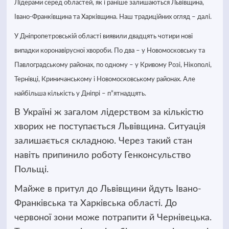
Лідерами серед областей, як і раніше залишаються Львівщина,
Івано-Франківщина та Харківщина. Наш традиційних огляд – далі.
У Дніпропетровській області виявили двадцять чотири нові
випадки коронавірусної хвороби. По два – у Новомосковську та
Павлоградському районах, по одному – у Кривому Розі, Нікополі,
Тернівці, Криничанському і Новомосковському районах. Але
найбільша кількість у Дніпрі – п”ятнадцять.
В Україні ж загалом лідерством за кількістю
хворих не поступається Львівщина. Ситуація
залишається складною. Через такий стан
навіть припинило роботу Генконсульство
Польщі.
Майже в притул до Львівщини йдуть Івано-
Франківська та Харківська області. До
червоної зони може потрапити й Чернівецька.