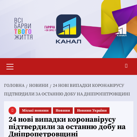
Перейти
до
вмісту
Основне
меню
ГОЛОВНА
НОВИНИ
24 НОВІ ВИПАДКИ КОРОНАВІРУСУ
ПІДТВЕРДИЛИ ЗА ОСТАННЮ ДОБУ НА ДНІПРОПЕТРОВЩИНІ
Mіські новини
Новини
Новини України
24 нові випадки коронавірусу
підтвердили за останню добу на
Дніпропетровщині