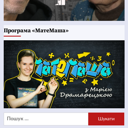
Програма «МатеМаша»
Пошук: