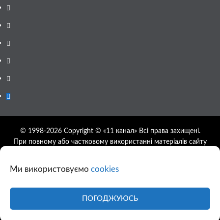
Facebook
YouTube
Telegram
Instagram
Twitter
Google
News
© 1998-2026 Copyright © «11 канал» Всі права захищені.
При повному або частковому використанні матеріалів сайту
11tv.dp.ua відкрите гіперпосилання на першоджерело
обов'язкове, розташування гіперпосилання не нижче другого
Ми використовуємо
cookies
абзацу.
Використання фотографій та відео сайту 11tv.dp.ua
дозволяється за умови посилання на джерело та прямого
ПОГОДЖУЮСЬ
посилання на сайт.