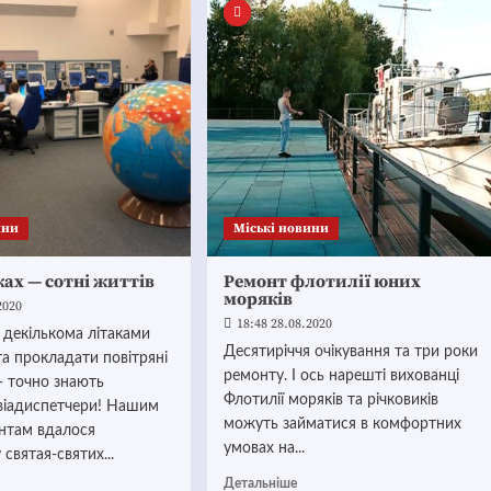
ини
Mіські новини
уках — сотні життів
Ремонт флотилії юних
моряків
2020
18:48 28.08.2020
 декількома літаками
Десятиріччя очікування та три роки
а прокладати повітряні
ремонту. І ось нарешті вихованці
 точно знають
Флотилії моряків та річковиків
авіадиспетчери! Нашим
можуть займатися в комфортних
нтам вдалося
умовах на...
святая-святих...
Детальніше