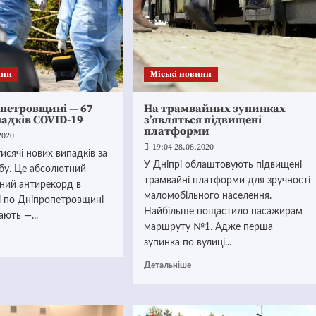
ини
Mіські новини
опетровщині — 67
На трамвайних зупинках
адків COVID-19
з’являться підвищені
платформи
2020
19:04 28.08.2020
исячі нових випадків за
У Дніпрі облаштовують підвищені
бу. Це абсолютний
трамвайні платформи для зручності
сний антирекорд в
маломобільного населення.
ні по Дніпропетровщині
Найбільше пощастило пасажирам
ють —...
маршруту №1. Адже перша
зупинка по вулиці...
Детальніше