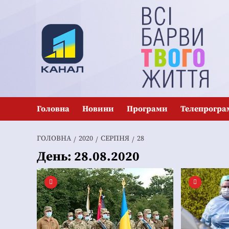
Перейти
до
вмісту
Головна
Новини
Програми
Телепрогра
ГОЛОВНА
2020
СЕРПНЯ
28
День:
28.08.2020