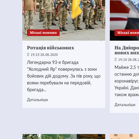
Mіські новини
Mіські нов
Ротація військових
На Дніпр
нових вип
19:15 28.08.2020
19:10 28.08.
Легендарна 93-я бригада
Майже 2,5 т
"Холодний Яр" повернулась з зони
останню до
бойових дій додому. За пів року, що
коронавіру
вояки перебували на передовій,
Україні. Да
бригада...
також вража
Детальніше
Детальніше