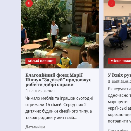
Mіські новини
Mіські нов
Благодійний фонд Марії
У їхніх р
Пінчук “За дітей” продовжує
18:55 28.08.
робити добрі справи
Як керувати
19:00 28.08.2020
одночасно т
Чимало меблів та іграшок сьогодні
маршрути —
отримали 16 сімей. Серед них 2
українські 
дитячих будинки сімейного типу, а
кореспонде
також родини у життєвій...
потрапити у 
Детальніше
Детальніше