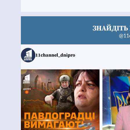
ЗНАЙДІТЬ 
@11c
11channel_dnipro