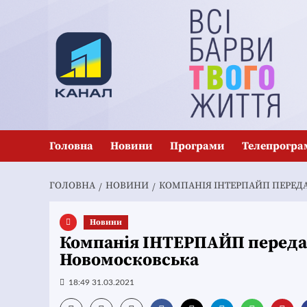
Перейти
до
вмісту
Головна
Новини
Програми
Телепрогра
ГОЛОВНА
НОВИНИ
КОМПАНІЯ ІНТЕРПАЙП ПЕРЕД
Новини
Компанія ІНТЕРПАЙП передал
Новомосковська
18:49 31.03.2021