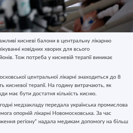
жливі кисневі балони в центральну лікарню
лікуванні ковідних хворих для всього
онів. Тож потреба у кисневій терапії виникає
сковської центральної лікарні знаходиться до 8
ь кисневої терапії. На годину витрачають, як
жди має бути достатня кількість кисню.
огодні медзакладу передала українська промислова
мога опорній лікарні Новомосковська. За час
дження регіону” надала медикам допомогу на більш