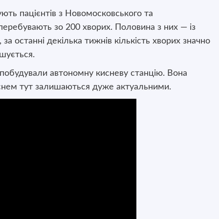
ують пацієнтів з Новомосковського та
 перебувають зо 200 хворих. Половина з них — із
а останні декілька тижнів кількість хворих значно
ьшується.
е побудували автономну кисневу станцію. Вона
иснем тут залишаються дуже актуальними.