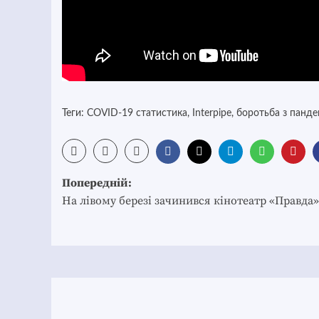
Теги:
COVID-19 статистика
,
Interpipe
,
боротьба з панде
Post
Попередній:
navigation
На лівому березі зачинився кінотеатр «Правда»