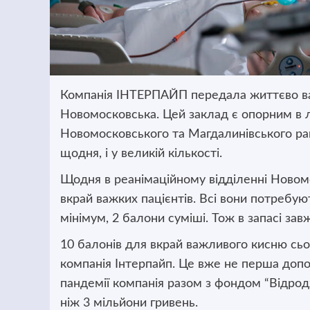
Компанія ІНТЕРПАЙП передала життєво ва
Новомосковська. Цей заклад є опорним
в 
Новомосковського та Магдалинівського рай
щодня, і у великій кількості.
Щодня в реанімаційному відділенні Новомо
вкрай важких пацієнтів. Всі вони потребуют
мінімум, 2 балони суміші. Тож в запасі зав
10 балонів для вкрай важливого кисню сь
компанія Інтерпайп. Це вже не перша допо
пандемії компанія разом з фондом “Відро
ніж 3 мільйони гривень.