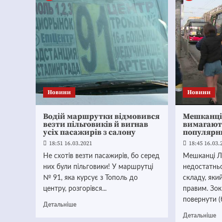
Новини
Новини
Водій маршрутки відмовився
Мешканці
везти пільговиків й вигнав
вимагают
усіх пасажирів з салону
популярн
18:51 16.03.2021
18:45 16.03.
Не схотів везти пасажирів, бо серед
Мешканці Л
них були пільговики! У маршрутці
недостатнь
№ 91, яка курсує з Тополь до
складу, яки
центру, розгорівся...
правим. Зо
повернути 
Детальніше
Детальніше