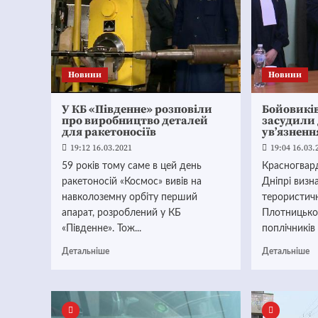
Новини
Новини
У КБ «Південне» розповіли
Бойовикі
про виробництво деталей
засудили 
для ракетоносіїв
ув’язненн
19:12 16.03.2021
19:04 16.03.
59 років тому саме в цей день
Красногвар
ракетоносій «Космос» вивів на
Дніпрі визн
навколоземну орбіту перший
терористичн
апарат, розроблений у КБ
Плотницько
«Південне». Тож...
поплічників
Детальніше
Детальніше