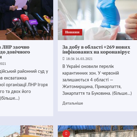
Новини
в ЛНР заочно
За добу в області +269 нових
до довічного
інфікованих на коронавірус
я
18:56 16.03.2021
2021
В Україні оновили перелік
дійський районний суд у
карантинних зон. У червоній
ав ексватажка
залишаються 4 області —
ої організації ЛНР Ігоря
Житомирщина, Прикарпаття,
го та двох його
Закарпаття та Буковина. (більше…)
 (більше…)
Детальніше