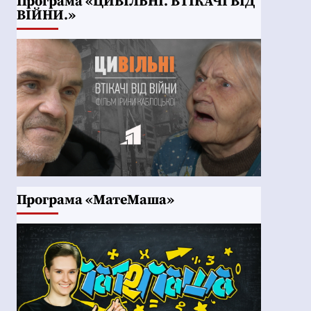
Програма «ЦИВІЛЬНІ. ВТІКАЧІ ВІД
ВІЙНИ.»
Програма «МатеМаша»