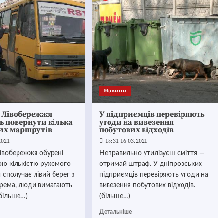
Новини
 Лівобережжя
У підприємців перевіряють
ь повернути кілька
угоди на вивезення
их маршрутів
побутових відходів
2021
18:31 16.03.2021
івобережжя обурені
Неправильно утилізуєш сміття —
ою кількістю рухомого
отримай штраф. У дніпровських
й сполучає лівий берег з
підприємців перевіряють угоди на
крема, люди вимагають
вивезення побутових відходів.
(більше…)
(більше…)
Детальніше