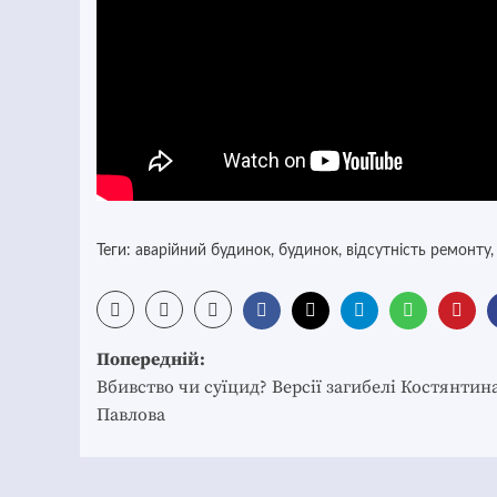
Теги:
аварійний будинок
,
будинок
,
відсутність ремонту
Post
Попередній:
navigation
Вбивство чи суїцид? Версії загибелі Костянтин
Павлова