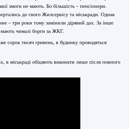
такої змоги не мають. Бо більшість – пенсіонери.
вертались до свого Жилсервісу та міськради. Однак
не – три роки тому замінили дірявий дах. За інше
 мають чималі борги за ЖКГ.
йже сорок тисяч гривень, в будинку проводяться
дах, в міськраді обіцяють виконати лише після повного