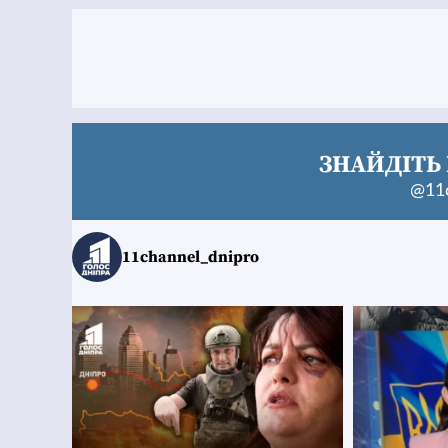
ЗНАЙДІТЬ 
@11c
11channel_dnipro