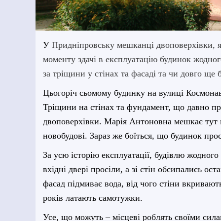
У
Придніпровську мешканці двоповерхівки, як
моменту здачі в експлуатацію будинок жодног
за тріщини у стінах та фасаді та чи довго ще
Цьогоріч сьомому будинку на вулиці Космонав
Тріщини на стінах та фундамент, що давно пр
двоповерхівки. Марія Антоновна мешкає тут в
новобудові. Зараз же боїться, що будинок про
За усю історію експлуатації, будівлю жодного
вхідні двері просіли, а зі стін обсипались о
фасад підмиває вода, від чого стіни вкривают
років латають самотужки.
Усе, що можуть – місцеві роблять своїми сила