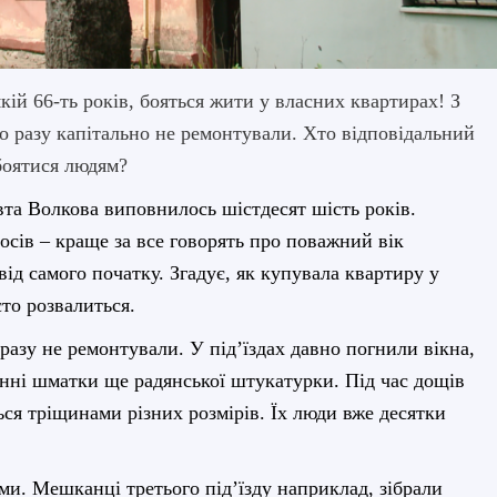
ій 66-ть років, бояться жити у власних квартирах! З
о разу капітально не ремонтували. Хто відповідальний
 боятися людям?
та Волкова виповнилось шістдесят шість років.
осів – краще за все говорять про поважний вік
ід самого початку. Згадує, як купувала квартиру у
сто розвалиться.
 разу не ремонтували. У під’їздах давно погнили вікна,
станні шматки ще радянської штукатурки. Під час дощів
ься тріщинами різних розмірів. Їх люди вже десятки
ми. Мешканці третього під’їзду наприклад, зібрали