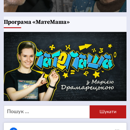
Програма «МатеМаша»
Пошук: