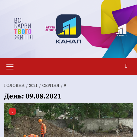
Перейти
до
вмісту
Основне
меню
ГОЛОВНА
2021
СЕРПНЯ
9
День:
09.08.2021