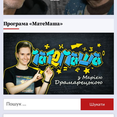
Програма «МатеМаша»
Пошук: