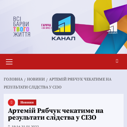
Перейти
до
вмісту
Основне
меню
ГОЛОВНА
НОВИНИ
АРТЕМІЙ РЯБЧУК ЧЕКАТИМЕ НА
РЕЗУЛЬТАТИ СЛІДСТВА У СІЗО
Новини
Артемій Рябчук чекатиме на
результати слідства у СІЗО
19:16 31.01.2022