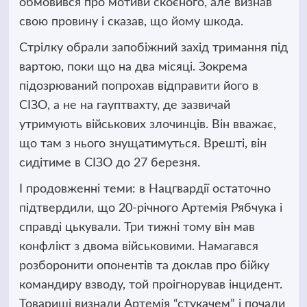
обмовився про мотиви скоєного, але визнав
свою провину і сказав, що йому шкода.
Стрілку обрали запобіжний захід тримання під
вартою, поки що на два місяці. Зокрема
підозрюваний попрохав відправити його в
СІЗО, а не на гауптвахту, де зазвичай
утримують військових злочинців. Він вважає,
що там з нього знущатимуться. Врешті, він
сидітиме в СІЗО до 27 березня.
І продовженні теми: в Нацгвардії остаточно
підтвердили, що 20-річного Артемія Рябчука і
справді цькували. Три тижні тому він мав
конфлікт з двома військовими. Намагався
розборонити опонентів та доклав про бійку
командиру взводу, той проігнорував інцидент.
Товариші визнали Артемія “стукачем” і почали