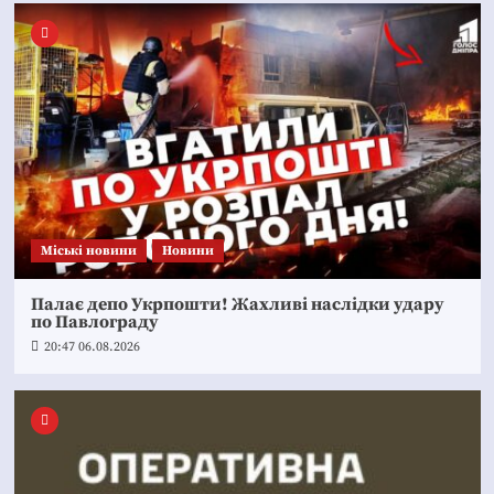
Mіські новини
Новини
Палає депо Укрпошти! Жахливі наслідки удару
по Павлограду
20:47 06.08.2026