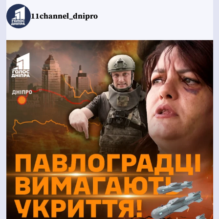
11channel_dnipro