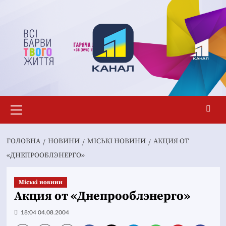
Перейти
до
вмісту
Основне
меню
ГОЛОВНА
НОВИНИ
MІСЬКІ НОВИНИ
АКЦИЯ ОТ
«ДНЕПРООБЛЭНЕРГО»
Mіські новини
Акция от «Днепрооблэнерго»
18:04 04.08.2004