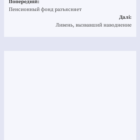
Post
Попередній:
navigation
Пенсионный фонд разъясняет
Далі:
Ливень, вызвавший наводнение