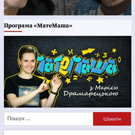
Програма «МатеМаша»
Пошук: