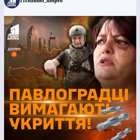
11channel_dnipro