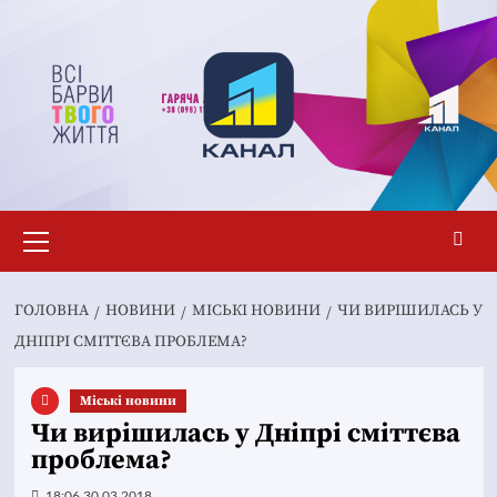
Перейти
до
вмісту
Основне
меню
ГОЛОВНА
НОВИНИ
MІСЬКІ НОВИНИ
ЧИ ВИРІШИЛАСЬ У
ДНІПРІ СМІТТЄВА ПРОБЛЕМА?
Mіські новини
Чи вирішилась у Дніпрі сміттєва
проблема?
18:06 30.03.2018