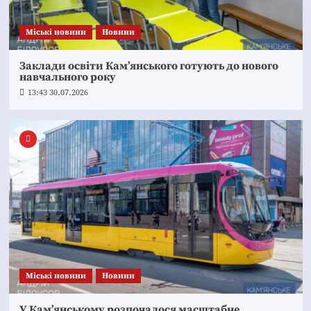
Mіські новини
Новини
Заклади освіти Кам’янського готують до нового
навчального року
13:43 30.07.2026
Mіські новини
Новини
У Кам’янському розпочалося масштабне