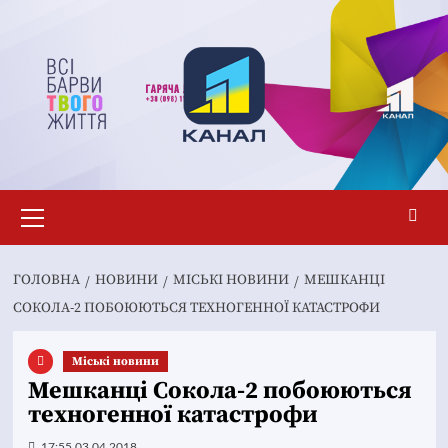
Перейти
до
вмісту
Основне
меню
ГОЛОВНА
НОВИНИ
MІСЬКІ НОВИНИ
МЕШКАНЦІ
СОКОЛА-2 ПОБОЮЮТЬСЯ ТЕХНОГЕННОЇ КАТАСТРОФИ
Mіські новини
Мешканці Сокола-2 побоюються
техногенної катастрофи
17:55 03.04.2018