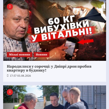
Mіські новини
Новини
Народилися у сорочці: у Дніпрі дрон пробив
квартиру в будинку!
17:57 03.08.2026