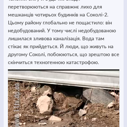
перетворюються на справжнє лихо для
мешканців чотирьох будинків на Соколі-2.
Цьому району глобально не пощастило: він
недобудований. У тому числі недобудованою
лишилася зливова каналізація.
Вода там
стікає як прийдеться. Й люди, що живуть на
другому Соколі, побоюються, що зрештою все
скінчиться техногенною катастрофою.
Відеопрогравач