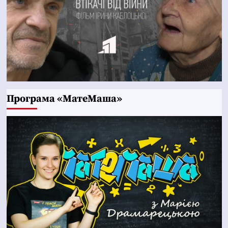
Програма «МатеМаша»