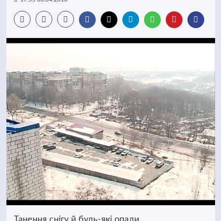
Танення снігу й будь-які опади