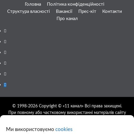
Головна
Політика конфіденційності
Структура власності
Вакансії
Прес-кіт
Контакти
Про канал
Facebook
YouTube
Telegram
Instagram
Twitter
Google
News
© 1998-2026 Copyright © «11 канал» Всі права захищені.
При повному або частковому використанні матеріалів сайту
11tv.dp.ua відкрите гіперпосилання на першоджерело
обов'язкове, розташування гіперпосилання не нижче другого
Ми використовуємо
cookies
абзацу.