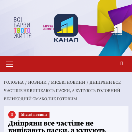
Перейти
до
вмісту
Основне
меню
ГОЛОВНА
НОВИНИ
MІСЬКІ НОВИНИ
ДНІПРЯНИ ВСЕ
ЧАСТІШЕ НЕ ВИПІКАЮТЬ ПАСКИ, А КУПУЮТЬ ГОЛОВНИЙ
ВЕЛИКОДНІЙ СМАКОЛИК ГОТОВИМ
Mіські новини
Дніпряни все частіше не
випікають паски, а купують