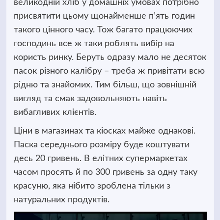
великодній хліб у домашніх умовах потрібно
присвятити цьому щонайменше п’ять годин
такого цінного часу. Тож багато працюючих
господинь все ж таки роблять вибір на
користь ринку. Беруть одразу мало не десяток
пасок різного калібру – треба ж привітати всю
рідню та знайомих. Тим більш, що зовнішній
вигляд та смак задовольняють навіть
вибагливих клієнтів.
Ціни в магазинах та кіосках майже однакові.
Паска середнього розміру буде коштувати
десь 20 гривень. В елітних супермаркетах
часом просять й по 300 гривень за одну таку
красуню, яка нібито зроблена тільки з
натуральних продуктів.
Відеопрогравач