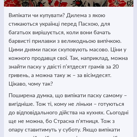
Випікати чи купувати? Дилема з якою
стикаються українці перед Пасхою, для
багатьох вирішується, коли вони бачать
барвисті прилавки
з великодньою випічкою.
Цими днями паски скуповують масово. Ціни у
кожного продавця свої. Так, наприклад, можна
знайти паску у двісті п’ятдесят грамів за 20
гривень, а можна таку ж – за вісімдесят.
Цікаво, чому так?
Поширена думка, що випікати паску самому –
вигідніше. Тож ті, кому не ліньки – готуються
до відповідального дійства на кухнях. Сьогодні
ще не можна, бо Страсна п’ятниця. Тож з
опару ставитимуть у суботу. Якщо випікати