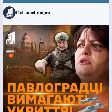
11channel_dnipro