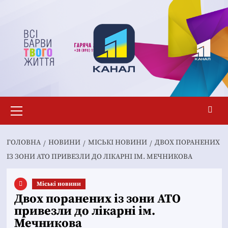
Перейти
до
вмісту
Основне
меню
ГОЛОВНА
НОВИНИ
MІСЬКІ НОВИНИ
ДВОХ ПОРАНЕНИХ
ІЗ ЗОНИ АТО ПРИВЕЗЛИ ДО ЛІКАРНІ ІМ. МЕЧНИКОВА
Mіські новини
Двох поранених із зони АТО
привезли до лікарні ім.
Мечникова