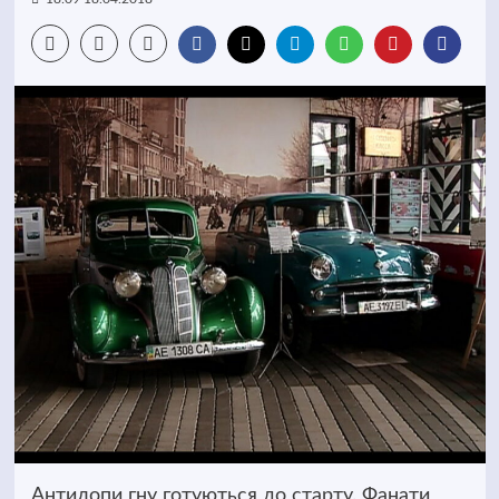
Антилопи гну готуються до старту. Фанати