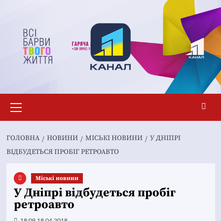
Перейти
до
вмісту
Основне
меню
ГОЛОВНА
НОВИНИ
MІСЬКІ НОВИНИ
У ДНІПРІ
ВІДБУДЕТЬСЯ ПРОБІГ РЕТРОАВТО
Mіські новини
У Дніпрі відбудеться пробіг
ретроавто
18:09 18.04.2018