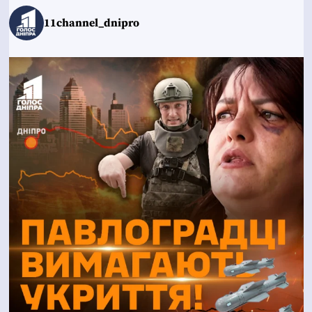
11channel_dnipro