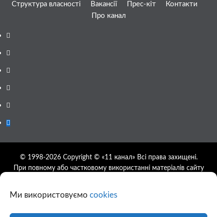
Структура власності
Вакансії
Прес-кіт
Контакти
Про канал
Facebook
YouTube
Telegram
Instagram
Twitter
Google
News
© 1998-2026 Copyright © «11 канал» Всі права захищені.
При повному або частковому використанні матеріалів сайту
11tv.dp.ua відкрите гіперпосилання на першоджерело
обов'язкове, розташування гіперпосилання не нижче другого
Ми використовуємо
cookies
абзацу.
Використання фотографій та відео сайту 11tv.dp.ua