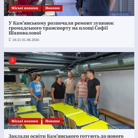
Mіські новини
Новини
У Кам’янському розпочали ремонт зупинок
громадського транспорту на площі Софії
Шаповалової
18:21 01.08.2026
Mіські новини
Новини
Заклади освіти Кам’янського готують до нового