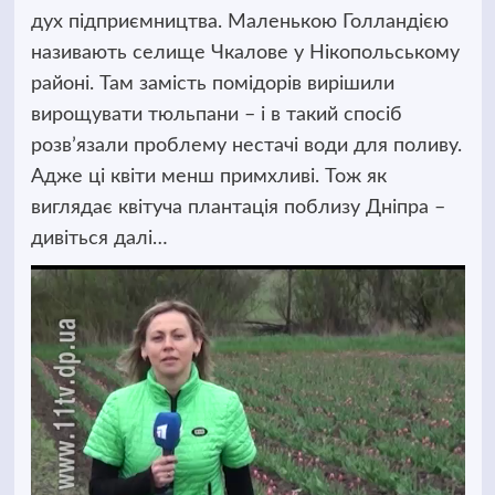
дух підприємництва.
Маленькою Голландією
називають селище Чкалове у Нікопольському
районі. Там замість помідорів вирішили
вирощувати тюльпани – і в такий спосіб
розв’язали проблему нестачі води для поливу.
Адже ці квіти менш примхливі. Тож як
виглядає квітуча плантація поблизу Дніпра –
дивіться далі…
Відеопрогравач