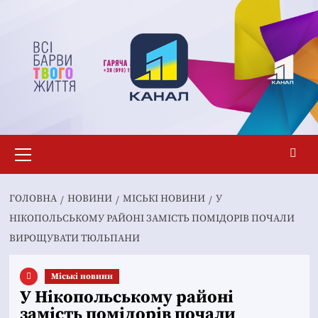
Перейти
до
вмісту
Основне
меню
ГОЛОВНА
НОВИНИ
MІСЬКІ НОВИНИ
У
НІКОПОЛЬСЬКОМУ РАЙОНІ ЗАМІСТЬ ПОМІДОРІВ ПОЧАЛИ
ВИРОЩУВАТИ ТЮЛЬПАНИ
Mіські новини
У Нікопольському районі
замість помідорів почали