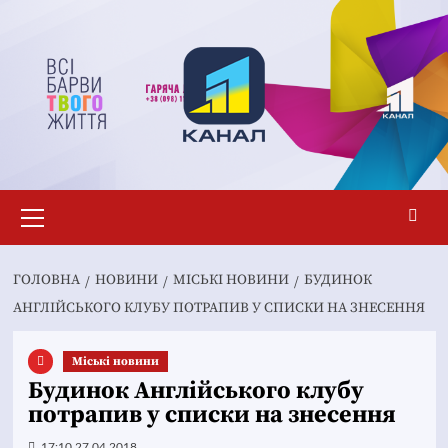
Перейти
до
вмісту
Основне
меню
ГОЛОВНА
НОВИНИ
MІСЬКІ НОВИНИ
БУДИНОК
АНГЛІЙСЬКОГО КЛУБУ ПОТРАПИВ У СПИСКИ НА ЗНЕСЕННЯ
Mіські новини
Будинок Англійського клубу
потрапив у списки на знесення
17:10 27.04.2018