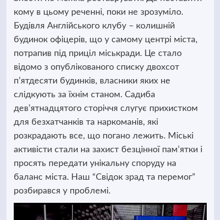
кому в цьому реченні, поки не зрозуміло.
Будівля Англійського клубу – колишній
будинок офіцерів, що у самому центрі міста,
потрапив під приціл міськради.
Це стало
відомо з опублікованого списку двохсот
п’ятдесяти будинків, власники яких не
слідкують за їхнім станом. Садиба
дев’ятнадцятого сторіччя слугує прихистком
для безхатчанків та наркоманів, які
розкрадають все, що погано лежить. Міські
активісти стали на захист безцінної пам’ятки і
просять передати унікальну споруду на
баланс міста. Наш “Свідок зрад та перемог”
розбирався у проблемі.
Відеопрогравач