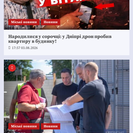
Mіські новини
Новини
Народилися у сорочці: у Дніпрі дрон пробив
квартиру в будинку!
17:57 03.08.2026
Mіські новини
Новини