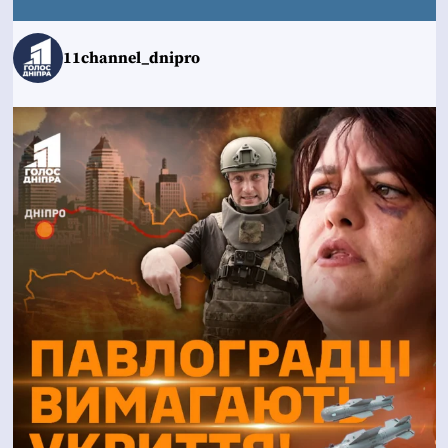
11channel_dnipro