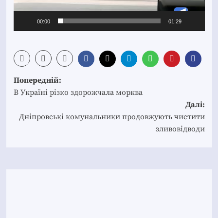
00:00
01:29
Post
Попередній:
navigation
В Україні різко здорожчала морква
Далі:
Дніпровські комунальники продовжують чистити
зливовідводи