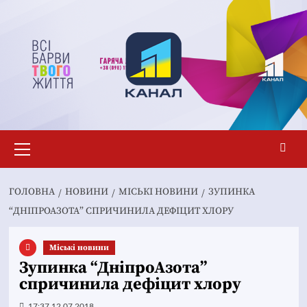
Перейти
до
вмісту
Основне
меню
ГОЛОВНА
НОВИНИ
MІСЬКІ НОВИНИ
ЗУПИНКА
“ДНІПРОАЗОТА” СПРИЧИНИЛА ДЕФІЦИТ ХЛОРУ
Mіські новини
Зупинка “ДніпроАзота”
спричинила дефіцит хлору
17:37 12.07.2018