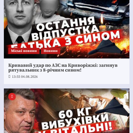
Mіські новини
Новини
Кривавий удар по АЗС на Криворіжжі: загинув
рятувальник з 8-річним сином!
13:55 04.08.2026