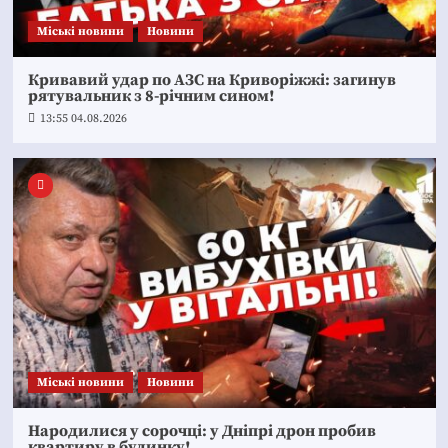
Mіські новини
Новини
Кривавий удар по АЗС на Криворіжжі: загинув
рятувальник з 8-річним сином!
13:55 04.08.2026
Mіські новини
Новини
Народилися у сорочці: у Дніпрі дрон пробив
квартиру в будинку!