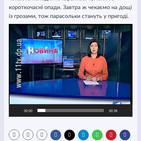
короткочасні опади. Завтра ж чекаємо на дощі
із грозами, тож парасольки стануть у пригоді.
Відеопрогравач
00:00
00:36