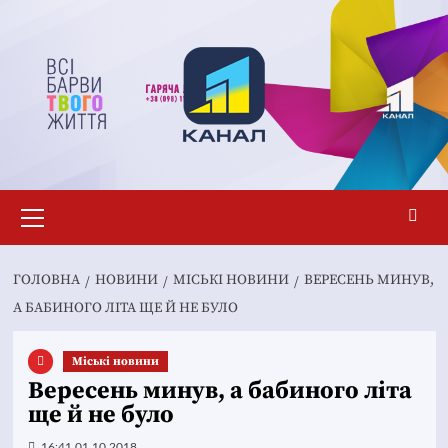
Перейти
до
вмісту
Основне
меню
ГОЛОВНА
НОВИНИ
MІСЬКІ НОВИНИ
ВЕРЕСЕНЬ МИНУВ,
А БАБИНОГО ЛІТА ЩЕ Й НЕ БУЛО
Mіські новини
Вересень минув, а бабиного літа
ще й не було
16:41 01.10.2018