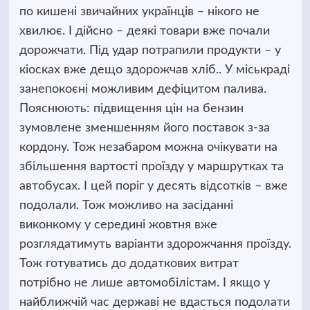
по кишені звичайних українців – нікого не
хвилює. І дійсно – деякі товари вже почали
дорожчати. Під удар потрапили продукти – у
кіосках вже дещо здорожчав хліб.. У міськраді
занепокоєні можливим дефіцитом палива.
Пояснюють: підвищення цін на бензин
зумовлене зменшенням його поставок з-за
кордону. Тож незабаром можна очікувати на
збільшення вартості проїзду у маршрутках та
автобусах. І цей поріг у десять відсотків – вже
подолали. Тож можливо на засіданні
виконкому у середині жовтня вже
розглядатимуть варіанти здорожчання проїзду.
Тож готуватись до додаткових витрат
потрібно не лише автомобілістам. І якщо у
найближчій час державі не вдасться подолати