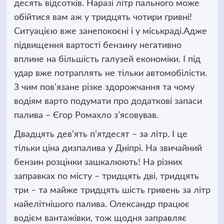
десять відсотків.
Наразі літр пального може
обійтися вам аж у тридцять чотири гривні!
Ситуацією вже занепокоєні і у міськраді.Адже
підвищення вартості бензину негативно
вплине на більшість галузей економіки. І під
удар вже потраплять не тільки автомобілісти.
З чим пов’язане різке здорожчання та чому
водіям варто подумати про додаткові запаси
палива – Єгор Ромахло з’ясовував.
Двадцять дев’ять п’ятдесят – за літр. І це
тільки ціна дизпалива у Дніпрі. На звичайний
бензин розцінки зашкалюють! На різних
заправках по місту – тридцять дві, тридцять
три – та майже тридцять шість гривень за літр
найелітнішого палива. Олександр працює
водієм вантажівки, тож щодня заправляє