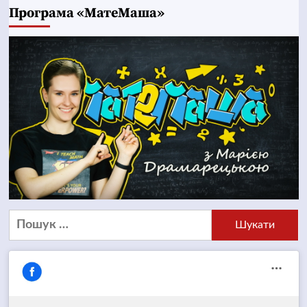
Програма «МатеМаша»
Пошук: