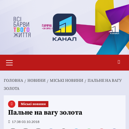
Перейти
до
вмісту
Основне
меню
ГОЛОВНА
НОВИНИ
MІСЬКІ НОВИНИ
ПАЛЬНЕ НА ВАГУ
ЗОЛОТА
Mіські новини
Пальне на вагу золота
17:38 03.10.2018