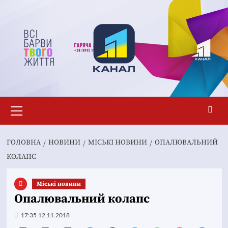
Перейти
до
вмісту
Основне
меню
ГОЛОВНА
НОВИНИ
MІСЬКІ НОВИНИ
ОПАЛЮВАЛЬНИЙ
КОЛАПС
Mіські новини
Опалювальний колапс
17:35 12.11.2018