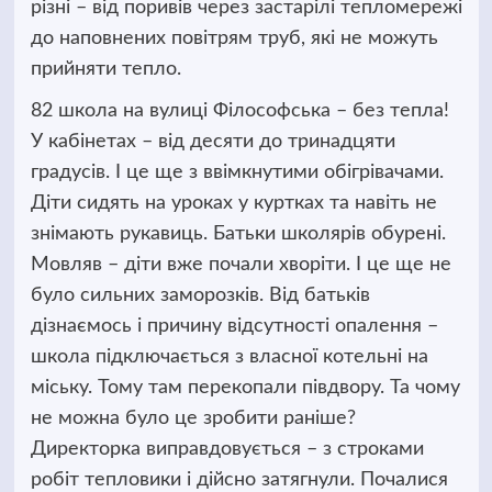
різні – від поривів через застарілі тепломережі
до наповнених повітрям труб, які не можуть
прийняти тепло.
82 школа на вулиці Філософська – без тепла!
У кабінетах – від десяти до тринадцяти
градусів. І це ще з ввімкнутими обігрівачами.
Діти сидять на уроках у куртках та навіть не
знімають рукавиць. Батьки школярів обурені.
Мовляв – діти вже почали хворіти. І це ще не
було сильних заморозків. Від батьків
дізнаємось і причину відсутності опалення –
школа підключається з власної котельні на
міську. Тому там перекопали півдвору. Та чому
не можна було це зробити раніше?
Директорка виправдовується – з строками
робіт тепловики і дійсно затягнули. Почалися