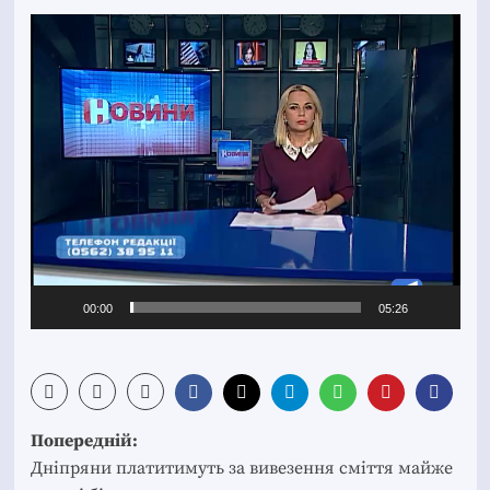
Відеопрогравач
00:00
05:26
Post
Попередній:
navigation
Дніпряни платитимуть за вивезення сміття майже