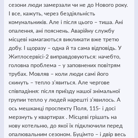
сезони люди замерзали чи не до Нового року.
І все, кажуть, через бездіяльність
комунальників. Але і після цього – тиша. Ані
опалення, ані пояснень. Аварійну службу
місцеві намагаються викликати вже третю
добу. І щоразу – одна й та сама відповідь. У
Житлосервісі-2 виправдовуються: начебто,
головна проблема – у заповнених повітрям
трубах. Мовляв – коли люди самі його
скинуть – тепло з’явиться. Але чергове
співпадіння: після приїзду нашої знімальної
групии тепло у людей нарешті з’явилось. А
ось мешканці проспекту Поля, 115- і досі
мерзнуть у квартирах . Місцеві грішать на
нову котельню, до якої їх підключили перед
опалювальним сезоном. Буцімто – і двір весь