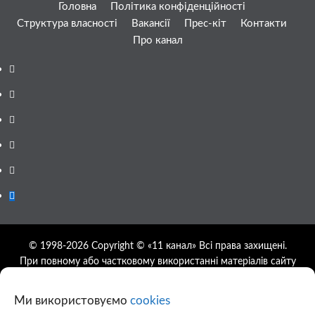
Головна
Політика конфіденційності
Структура власності
Вакансії
Прес-кіт
Контакти
Про канал
Facebook
YouTube
Telegram
Instagram
Twitter
Google
News
© 1998-2026 Copyright © «11 канал» Всі права захищені.
При повному або частковому використанні матеріалів сайту
11tv.dp.ua відкрите гіперпосилання на першоджерело
обов'язкове, розташування гіперпосилання не нижче другого
Ми використовуємо
cookies
абзацу.