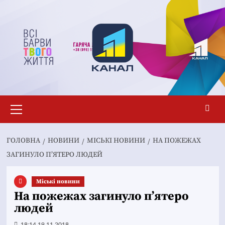
Перейти
до
вмісту
Основне
меню
ГОЛОВНА
НОВИНИ
MІСЬКІ НОВИНИ
НА ПОЖЕЖАХ
ЗАГИНУЛО П’ЯТЕРО ЛЮДЕЙ
Mіські новини
На пожежах загинуло п’ятеро
людей
18:14 19.11.2018