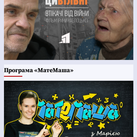
Програма «МатеМаша»