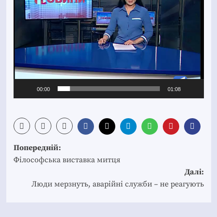
00:00
01:08
Post
Попередній:
navigation
Філософська виставка митця
Далі:
Люди мерзнуть, аварійні служби – не реагують