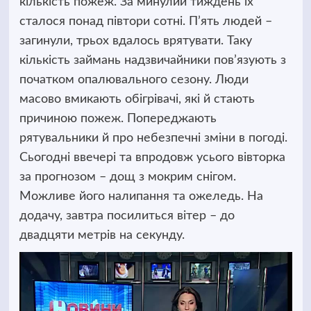
кількість пожеж. За минулий тиждень їх
сталося понад півтори сотні.
П’ять людей –
загинули, трьох вдалось врятувати. Таку
кількість займань надзвичайники пов’язують з
початком опалювального сезону. Люди
масово вмикають обігрівачі, які й стають
причиною пожеж. Попереджають
рятувальники й про небезпечні зміни в погоді.
Сьогодні ввечері та впродовж усього вівторка
за прогнозом – дощ з мокрим снігом.
Можливе його налипання та ожеледь. На
додачу, завтра посилиться вітер – до
двадцяти метрів на секунду.
Відеопрогравач