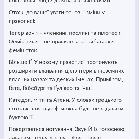
нові слова, люди діляться враженнями.
Отож, до вашої уваги основні зміни у
правописі:
Тепер вони
–
членкині, послині та
пілотеси
.
Фемінітиви
–
це правило, а не забаганки
феміністок.
Більше
Ґ.
У новому правописі пропонують
розширити вживання цієї літери в іноземних
власних назвах та деяких іменах. Приміром,
Ґете,
Ґабсбурґ
та
Ґулівер
та інші.
Катедри, міти та Атени. У словах грецького
походження звук
ф
можна буде передавати
буквою Т.
Повертається йотування. Звук Й із голосною
даватиме одну літеру
–
фоє
, проєкт,