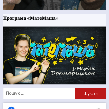
Програма «МатеМаша»
Пошук: