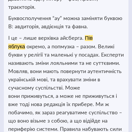
траєкторія.
Буквосполучення “
ау
” можна заміняти буквою
В: авдиторія, авдієнція та фавна.
Пів
І це
–
лише верхівка айсберга.
яблука
окремо, а
попмузка
–
разом. Великі
букви у релігії та маленькі у посадах. Експерти
називають зміни лояльними та не суттєвими.
Мовляв, вони мають повернути аутентичність
українській мові, та врахувати зміни в
сучасному суспільстві. Може
вони приживуться, а може не приживуться і
вже тоді нова редакція їх прибере. Ми ж
побачимо, як зараз реагуватиме суспільство –
що воно візьме з собою, а що відійде на
периферію системи. Правила набувають сили