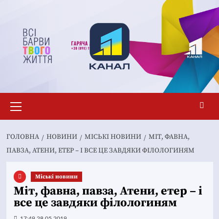
Перейти
до
вмісту
Основне
меню
ГОЛОВНА
НОВИНИ
MІСЬКІ НОВИНИ
МІТ, ФАВНА,
ПАВЗА, АТЕНИ, ЕТЕР – І ВСЕ ЦЕ ЗАВДЯКИ ФІЛОЛОГИНЯМ
Mіські новини
Міт, фавна, павза, Атени, етер – і
все це завдяки філологиням
17:49 28.05.2019