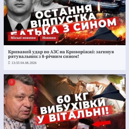
Mіські новини
Новини
Кривавий удар по АЗС на Криворіжжі: загинув
рятувальник з 8-річним сином!
13:55 04.08.2026