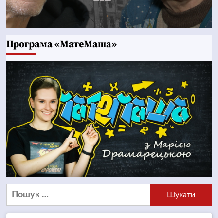
Програма «МатеМаша»
Пошук: