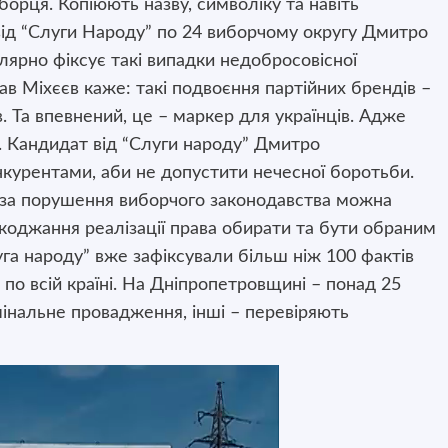
орця. Копіюють назву, символіку та навіть
від “Слуги Народу” по 24 виборчому округу Дмитро
лярно фіксує такі випадки недобросовісної
ав Міхєєв каже: такі подвоєння партійних брендів –
. Та впевнений, це – маркер для українців. Адже
в. Кандидат від “Слуги народу” Дмитро
курентами, аби не допустити нечесної боротьби.
за порушення виборчого законодавства можна
коджання реалізації права обирати та бути обраним
луга народу” вже зафіксували більш ніж 100 фактів
о всій країні. На Дніпропетровщині – понад 25
мінальне провадження, інші – перевіряють