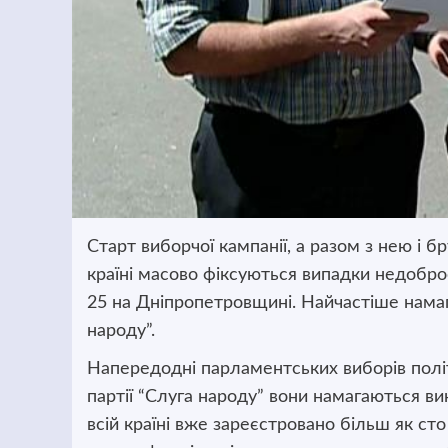
Старт виборчої кампанії, а разом з нею і б
країні масово фіксуються випадки недобросо
25 на Дніпропетровщині. Найчастіше намаг
народу”.
Напередодні парламентських виборів політ
партії “Слуга народу” вони намагаються вик
всій країні вже зареєстровано більш як ст