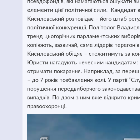
псевдофондів, які намагаються ошукати виб
елементи цієї політичної сили. Кандидат 
Кисилевський розповідає – його штаб регу
політичної конкуренції. Політолог Владисл
тренд цьогорічних парламентських виборів
копіюють, зазвичай, саме лідерів перегоні
Кисилевський обіцяє – стежитимуть за кон
Юристи нагадують нечесним кандидатам: 
отримати покарання. Наприклад, за переш
– до 7 років позбавлення волі. У партії “С
порушення передвиборчого законодавства п
випадків. По двом з ним вже відкрито кри
правоохоронці.
Відеопрогравач