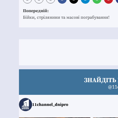
Post
Попередній:
navigation
Бійки, стрілянини та масові пограбування!
ЗНАЙДІТЬ 
@11c
11channel_dnipro